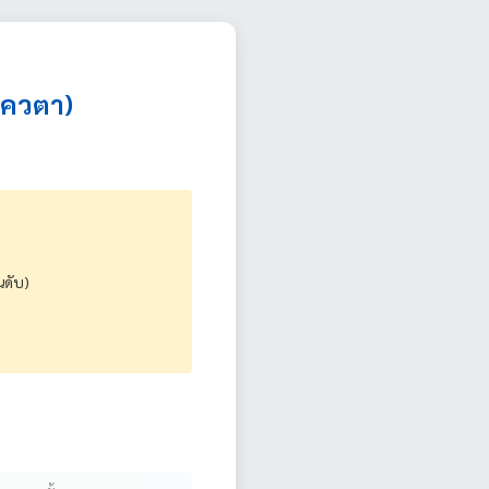
โควตา)
นดับ)