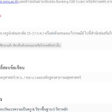
is.snru.ac.th
และชำระเงินผ่าน Mobile Banking (QR Code) หรือที่งานคลัง อาค
9
นว (ครูนำส่งมหาลัย 15-17 ก.ค.) หรือส่งด้วยตนเอง/ไปรษณีย์ ไปที่สำนักส่งเสร
ศึกษาแล้ว ต้องยื่นด้วยตนเองหรือไปรษณีย์เท่านั้น
ทธิ์สอบข้อเขียน
รครุศาสตร์ (ค.บ. / คอ.บ.) และหลักสูตรสาธารณสุขศาสตร์
วว
อบวัดแววความเป็นครู & วิชาพื้นฐาน 5 วิชาหลัก