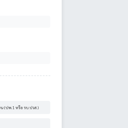
น (ปพ.1 หรือ รบ.ปวส.)